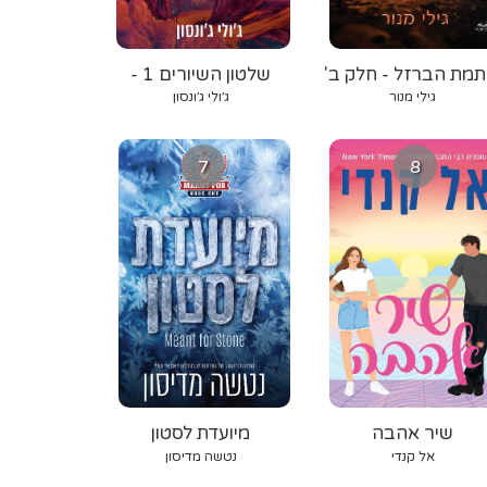
תמת הברזל - חלק ב'
שלטון השיורים 1 -
אורגת הרוח
גילי מנור
ג׳ולי ג׳ונסון
7
8
שיר אהבה
מיועדת לסטון
אל קנדי
נטשה מדיסון