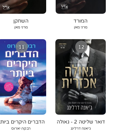
המורד
השחקן
מרני מאן
מרני מאן
11
12
דואר שליטה 2 - גאולה
הדברים היקרים ביות
אכזרית
ג׳יאנה דרלינג
רבקה יארוס