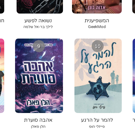
המשפיענית
נשואה לפשע
חו
GeekMod
לילך בר-אל שלמה
9
10
ר
להמר על הרגע
אהבה סוערת
פייזלי הופ
הלן פאלן