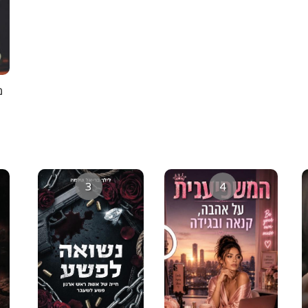
מ
3
4