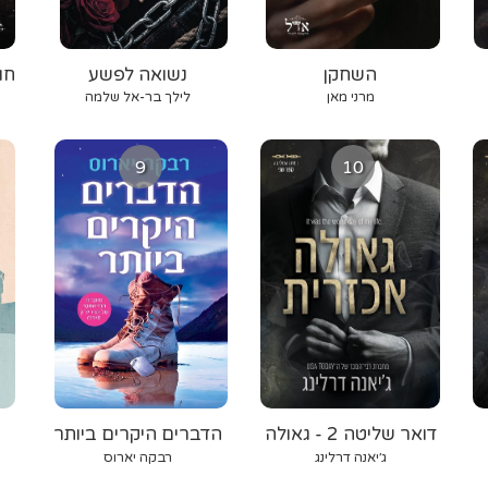
השחקן
נשואה לפשע
חו
מרני מאן
לילך בר-אל שלמה
9
10
דואר שליטה 2 - גאולה
הדברים היקרים ביותר
אכזרית
ג׳יאנה דרלינג
רבקה יארוס