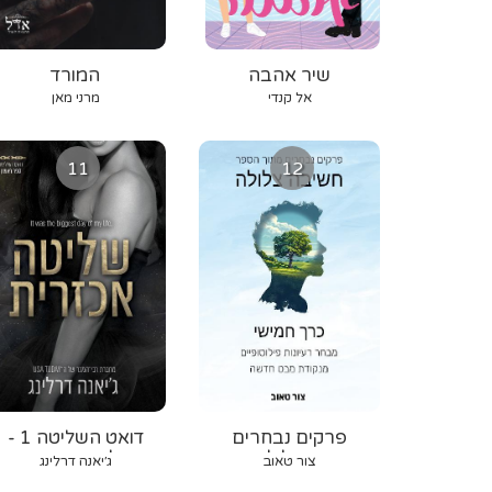
שיר אהבה
המורד
אל קנדי
מרני מאן
11
12
פרקים נבחרים
דואט השליטה 1 -
מחשיבה צלולה - כרך
שליטה אכזרית
צור טאוב
ג׳יאנה דרלינג
5: מבחר רעיונות