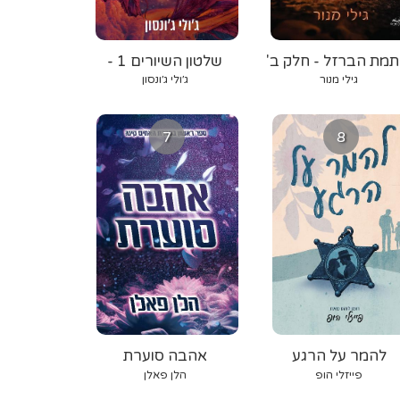
תמת הברזל - חלק ב'
שלטון השיורים 1 -
אורגת הרוח
גילי מנור
ג׳ולי ג׳ונסון
7
8
להמר על הרגע
אהבה סוערת
פייזלי הופ
הלן פאלן