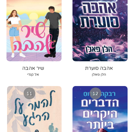
אהבה סוערת
שיר אהבה
הלן פאלן
אל קנדי
11
12