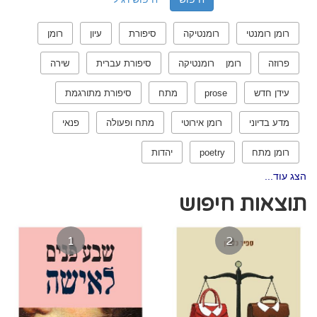
רומן רומנטי
רומנטיקה
סיפורת
עיון
רומן
פרוזה
רומן רומנטיקה
סיפורת עברית
שירה
עידן חדש
prose
מתח
סיפורת מתורגמת
מדע בדיוני
רומן אירוטי
מתח ופעולה
פנאי
רומן מתח
poetry
יהדות
הצג עוד...
תוצאות חיפוש
1
2