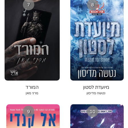
7
8
מיועדת לסטון
המורד
נטשה מדיסון
מרני מאן
9
10