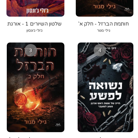
חותמת הברזל - חלק א'
שלטון השיורים 1 - אורגת
הרוח
גילי מנור
ג׳ולי ג׳ונסון
3
4