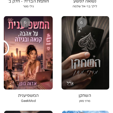
נשואה לפשע
חותמת הברזל - חלק ב'
לילך בר-אל שלמה
גילי מנור
5
6
השחקן
המשפיענית
מרני מאן
GeekMod