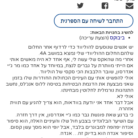
התחבר לשיחה עם הספרנית
להשיג בחנויות הבאות:
(הצעת עריכה)
ביבוקס
יש אנשים שנוסעים להוליווד כדי לרדוף אחר החלום
שלהם.החלום ההוליוודי שלי נמצא במושב 4A.
אחרי מה שהאקס שלי עשה לי, אף אחד לא היה מאשים אותי
אם הייתי מוותרת על גברים לנצח, במיוחד על אחד כמו מר ג׳יי
אנדרסון, שובר הלבבות הכי סקסי של הוליווד.
אולי להפשיט אותי עם העיניים הכחולות החודרות שלו בזמן
שאני מבצעת את הדגמת הבטיחות בטיסה ללוס אנג׳לס, נחשב
התנהגות נורמלית לחלוטין מבחינתו.
אולי לא.
אבל דבר אחד אני יודעת בוודאות, הוא צריך להגיע עם תווית
אזהרה.
כי ברגע שאת פוגשת גבר כמו ג׳יי אנדרסון, אין דרך חזרה.
עם השיער הבלונדיני בצבע חול שלו והעיניים האלה, הוא סיפור
אגדה יפהפה למבוגרים בלבד, אבל יופי הוא מסך עשן קסום.
וסיפור אגדה הוא בדיוק זה… אגדה.