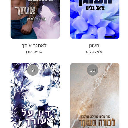
העוגן
לאתגר אותך
צ'אל בליס
טרייסי לורן
9
10