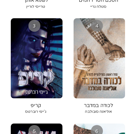
הסכם חסר רחמים
לשנוא אותך
סטלה גריי
טרייסי לוריין
3
4
לכודה במדבר
קריפ
אוליאנה סובולבה
ג’יימי רוברטס
5
6