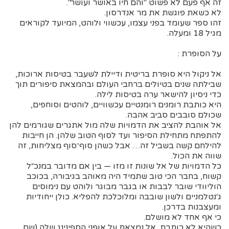
זה אף פעם לא פשוט "והם חיו באושר ועושר".
לא כשאת פוגשת את מר אנדרסון.
זהו ספר שעומד בפני עצמו, עכשווי ולוהט, המיועד לקוראים
מגיל 18 ומעלה.
על הסופרת :
אל ניקול היא סופרת בריטית ודיילת לשעבר בטיסות ארוכות,
שבילתה שנים בטיולים ברחבי העולם ובהמצאת סיפורים תוך
כדי ניסיון להישאר ערה בטיסות לילה.
היא כותבת רומנים רומנטיים עכשוויים, לוהטים וסוחפים,
שכולם סובבים סביב אהבה.
אל אוהבת להציב את הדמויות שלה מול אתגרים שגורמים להן
להתפתח מתחילת הסיפור ועד לסוף הטוב שלהן. הן חייבות
להילחם קשה בשביל זה… אבל כשהן סוף־סוף מצליחות, זה
שווה את הכול.
כל הדמויות של אל שונות זו מזו — בין אם מדובר במנכ״ל
קשוח, בחבר הכי טוב שתמיד היה מאוהב בגיבורה, בכוכב
הוליוודי שובר לבבות או בגבר מבוגר ולוהט עם נימוסים
ג׳נטלמניים ולשון שובבה ומלוכלכת להפליא. כולן ייחודיות
ומעצבנות בדרכן.
כי אף אחד לא מושלם.
כשהיא לא כותבת, אל נמצאת על אופני הספינינג שלה (שם