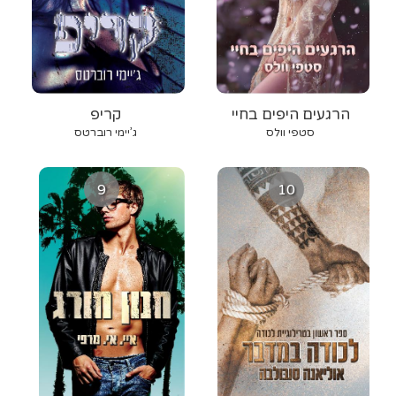
הרגעים היפים בחיי
קריפ
סטפי וולס
ג’יימי רוברטס
9
10