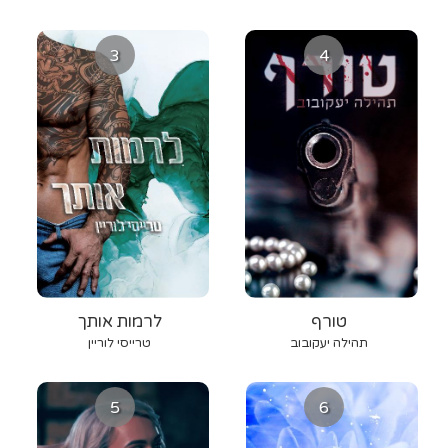
3
4
טורף
לרמות אותך
תהילה יעקובוב
טרייסי לוריין
5
6