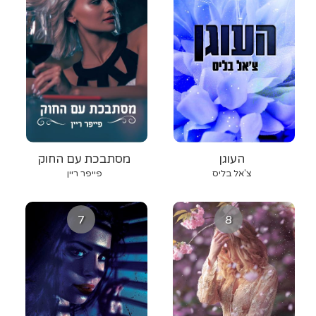
העוגן
מסתבכת עם החוק
צ'אל בליס
פייפר ריין
7
8