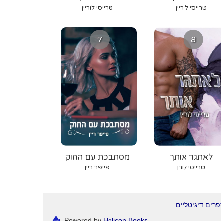
טרייסי לוריין
טרייסי לוריין
7
8
לאתגר אותך
מסתבכת עם החוק
טרייסי לורן
פייפר ריין
רים דיגיטליים
Powered by
Helicon Books