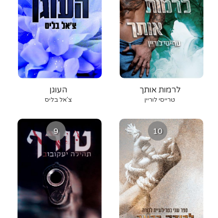
לרמות אותך
העוגן
טרייסי לוריין
צ'אל בליס
9
10