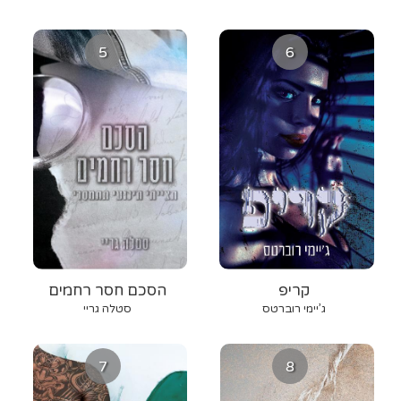
5
6
קריפ
הסכם חסר רחמים
ג’יימי רוברטס
סטלה גריי
7
8