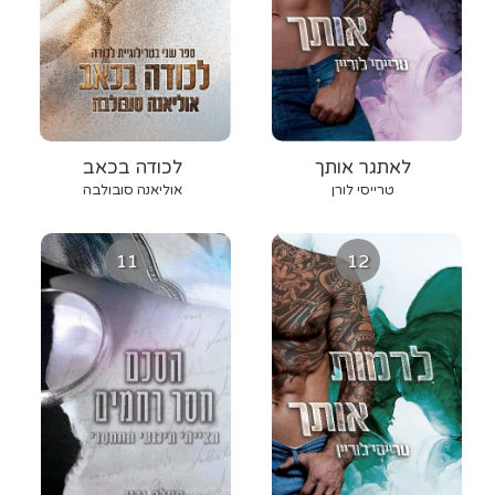
לאתגר אותך
לכודה בכאב
טרייסי לורן
אוליאנה סובולבה
11
12