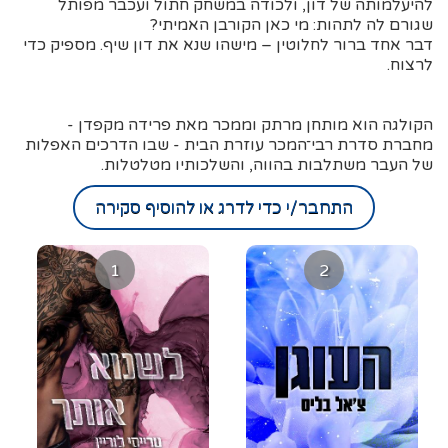
להיעלמותה של דון, ולכודה במשחק חתול ועכבר מפותל
שגורם לה לתהות: מי כאן הקורבן האמיתי?
דבר אחד ברור לחלוטין – מישהו שנא את דון שיף. מספיק כדי
לרצוח.
הקולגה הוא מותחן מרתק וממכר מאת פרידה מקפדן -
מחברת סדרת רבי־המכר עוזרת הבית - שבו הדרכים האפלות
של העבר משתלבות בהווה, והשלכותיו מטלטלות.
התחבר/י כדי לדרג או להוסיף סקירה
1
2