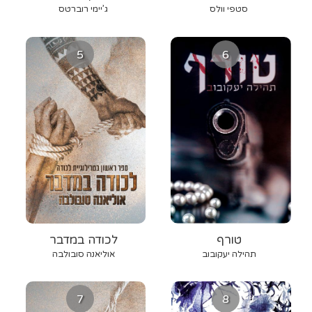
סטפי וולס
ג’יימי רוברטס
5
6
טורף
לכודה במדבר
תהילה יעקובוב
אוליאנה סובולבה
7
8