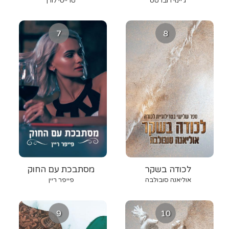
ג’יימי רוברטס
טרייסי לורן
7
8
לכודה בשקר
מסתבכת עם החוק
אוליאנה סובולבה
פייפר ריין
9
10