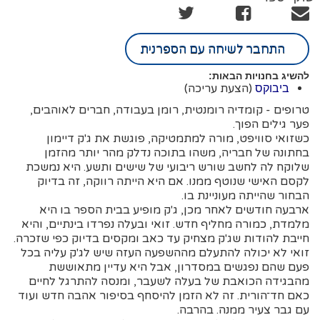
התחבר לשיחה עם הספרנית
להשיג בחנויות הבאות:
(הצעת עריכה)
ביבוקס
טרופים - קומדיה רומנטית, רומן בעבודה, חברים לאוהבים,
פער גילים הפוך.
כשזואי סוויפט, מורה למתמטיקה, פוגשת את ג'ק דיימון
בחתונה של חבריה, משהו בתוכה נדלק מהר יותר מהזמן
שלוקח לה לחשב שורש ריבועי של שישים ותשע. היא נמשכת
לקסם האישי שנוטף ממנו. אם היא הייתה רווקה, זה בדיוק
הבחור שהייתה מעוניינת בו.
ארבעה חודשים לאחר מכן, ג'ק מופיע בבית הספר בו היא
מלמדת, כמורה מחליף חדש. זואי ובעלה נפרדו בינתיים, והיא
חייבת להודות שג'ק מצחיק עד כאב ומקסים בדיוק כפי שזכרה.
זואי לא יכולה להתעלם מההשפעה העזה שיש לג'ק עליה בכל
פעם שהם נפגשים במסדרון, אבל היא עדיין מתאוששת
מהבגידה הכואבת של בעלה לשעבר, ומנסה להתרגל לחיים
כאם חד־הורית. זה לא הזמן להיסחף בסיפור אהבה חדש ועוד
עם גבר צעיר ממנה. בהרבה.