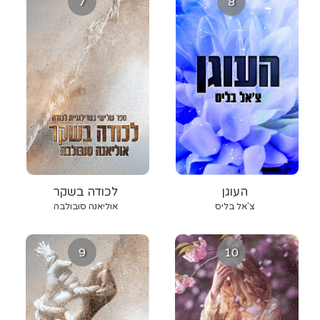
7
8
העוגן
לכודה בשקר
צ'אל בליס
אוליאנה סובולבה
9
10