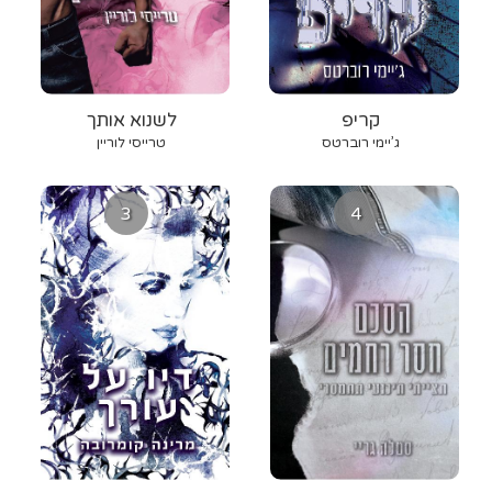
קריפ
לשנוא אותך
ג’יימי רוברטס
טרייסי לוריין
3
4