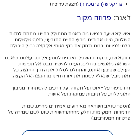
(הצעת עריכה)
גדי קליש (דפי מכירה)
ז'אנר:
פרוזה מקור
איש לא שיער בנפשו מה באמת התחולל בחיינו. מתחת לחזות
השלווה, היינו אבודים. מרוץ החיים התובעני, רצוף טלטלות
בלתי צפויות, רמס ודחק את בקי ואותי אל קצה גבול היכולת.
דווקא שם, בנקודת השפל, נאספנו למסע אל תוך עצמנו. שאבנו
השראה מאנשים גדולים, העזנו להישיר מבט אל תפישות
העולם שקיבעו אותנו, והתחלנו לסלול את הדרך החוצה. כל
זאת מבלי שנאלץ לשנות את אורח חיינו מן הקצה אל הקצה.
זהו סיפור על ייאוש ועל תקווה, על דרכים להשתחרר ממבוך
האומללות, על תובנות עמוקות ועל אושר.
(הספר שואב השראה מאירועים אמיתיים מחיינו. שמות
הדמויות, המקומות וחלק מההתרחשויות שונו לשם שמירה על
פרטיות המעורבים.)