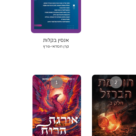
‫אנסין‬ ‫בקלות‬
‫קרן‬‫ חסדאי‬‫‪-‬‬‫פרץ‬
1
2