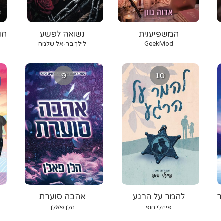
המשפיענית
נשואה לפשע
חו
GeekMod
לילך בר-אל שלמה
9
10
ר
להמר על הרגע
אהבה סוערת
פייזלי הופ
הלן פאלן