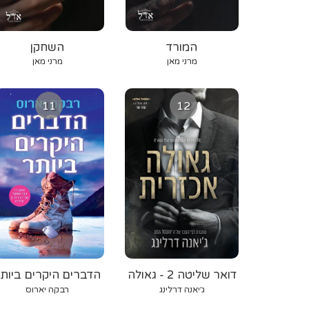
המורד
השחקן
מרני מאן
מרני מאן
11
12
דואר שליטה 2 - גאולה
הדברים היקרים ביות
אכזרית
ג׳יאנה דרלינג
רבקה יארוס