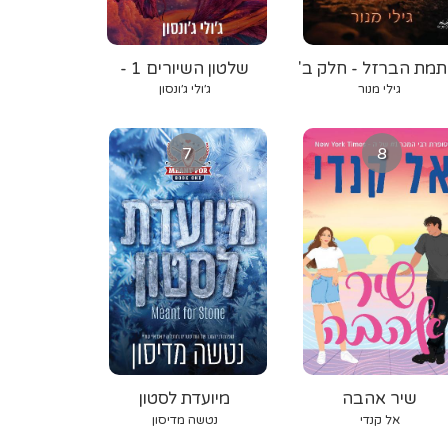
תמת הברזל - חלק ב'
שלטון השיורים 1 -
אורגת הרוח
גילי מנור
ג׳ולי ג׳ונסון
7
8
שיר אהבה
מיועדת לסטון
אל קנדי
נטשה מדיסון