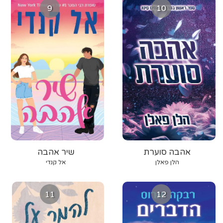
9
10
אהבה סוערת
שיר אהבה
הלן פאלן
אל קנדי
11
12