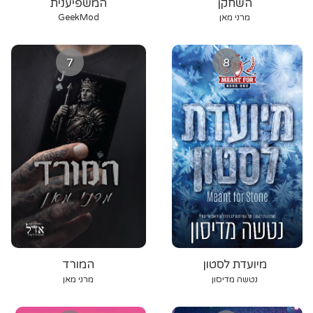
השחקן
המשפיענית
מרני מאן
GeekMod
7
8
מיועדת לסטון
המורד
נטשה מדיסון
מרני מאן