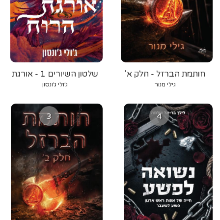
חותמת הברזל - חלק א'
שלטון השיורים 1 - אורגת
הרוח
גילי מנור
ג׳ולי ג׳ונסון
3
4