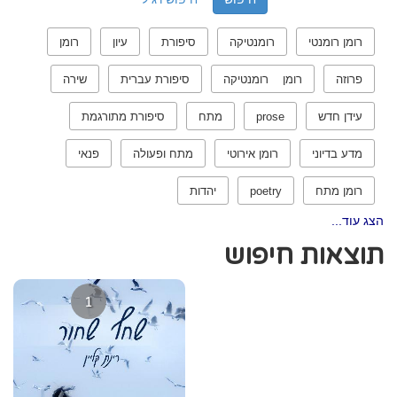
רומן רומנטי
רומנטיקה
סיפורת
עיון
רומן
פרוזה
רומן רומנטיקה
סיפורת עברית
שירה
עידן חדש
prose
מתח
סיפורת מתורגמת
מדע בדיוני
רומן אירוטי
מתח ופעולה
פנאי
רומן מתח
poetry
יהדות
הצג עוד...
תוצאות חיפוש
1