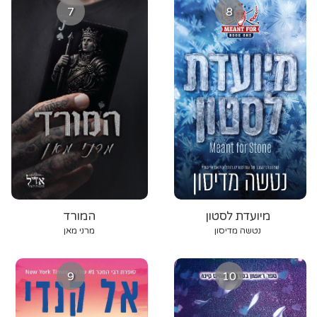
7
8
מיועדת לסטון
המורד
נטשה מדיסון
מרני מאן
9
10