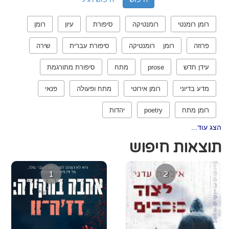
רומן רומנטי
רומנטיקה
סיפורת
עיון
רומן
פרוזה
רומן רומנטיקה
סיפורת עברית
שירה
עידן חדש
prose
מתח
סיפורת מתורגמת
מדע בדיוני
רומן אירוטי
מתח ופעולה
פנאי
רומן מתח
poetry
יהדות
הצג עוד...
תוצאות חיפוש
1
2