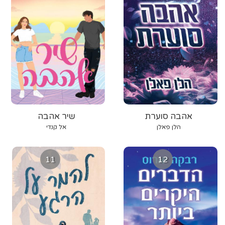
אהבה סוערת
שיר אהבה
הלן פאלן
אל קנדי
11
12