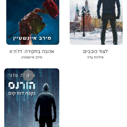
לצוד כוכבים
אהבה בחקירה: דז'ה־וו
אילנית עדני
מירב איינשטיין
3