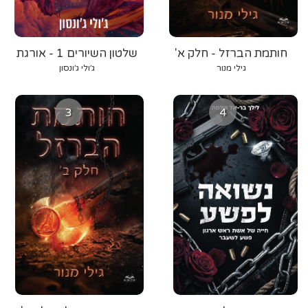
חותמת הברזל - חלק א'
שלטון השיורים 1 - אורגת
הרוח
גילי מנור
ג׳ולי ג׳ונסון
3
4