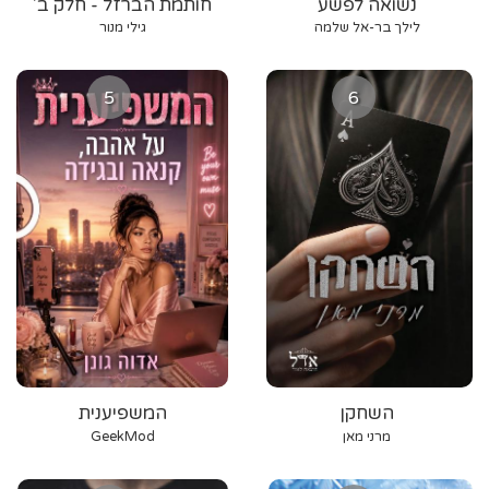
נשואה לפשע
חותמת הברזל - חלק ב'
לילך בר-אל שלמה
גילי מנור
5
6
השחקן
המשפיענית
מרני מאן
GeekMod