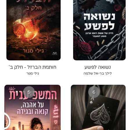
נשואה לפשע
חותמת הברזל - חלק ב'
לילך בר-אל שלמה
גילי מנור
5
6