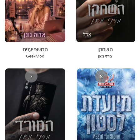
השחקן
המשפיענית
מרני מאן
GeekMod
7
8