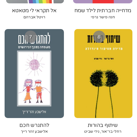
מדחייה חברתית לילד שמח
אל תקראי לי מטאטא
בבית־הספר
חנה פישר גרפי
רויטל אברהם
7
8
שיתוף בהורות
להתגרש חכם
רחלי בר־אור, גידי שביט
אלישבע זהר רייך