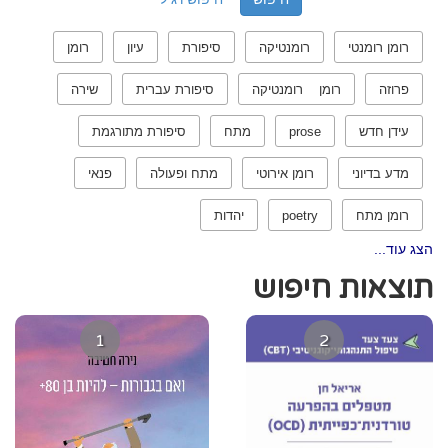
רומן רומנטי
רומנטיקה
סיפורת
עיון
רומן
פרוזה
רומן רומנטיקה
סיפורת עברית
שירה
עידן חדש
prose
מתח
סיפורת מתורגמת
מדע בדיוני
רומן אירוטי
מתח ופעולה
פנאי
רומן מתח
poetry
יהדות
הצג עוד...
תוצאות חיפוש
1
2