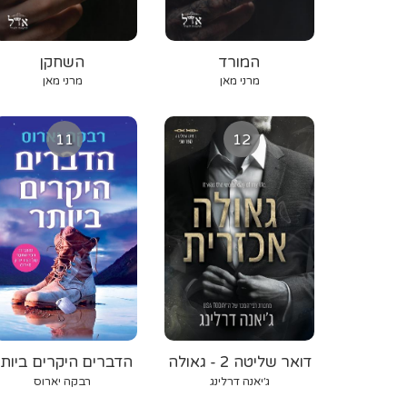
המורד
השחקן
מרני מאן
מרני מאן
11
12
דואר שליטה 2 - גאולה
הדברים היקרים ביות
אכזרית
ג׳יאנה דרלינג
רבקה יארוס