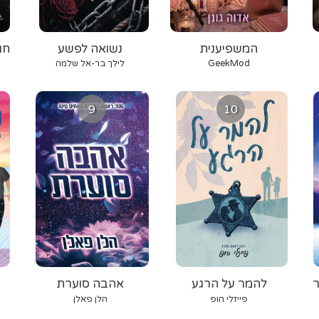
המשפיענית
נשואה לפשע
חו
GeekMod
לילך בר-אל שלמה
9
10
ר
להמר על הרגע
אהבה סוערת
פייזלי הופ
הלן פאלן