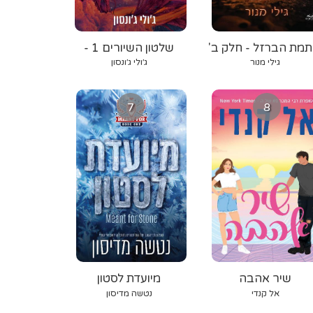
תמת הברזל - חלק ב'
שלטון השיורים 1 -
אורגת הרוח
גילי מנור
ג׳ולי ג׳ונסון
7
8
שיר אהבה
מיועדת לסטון
אל קנדי
נטשה מדיסון