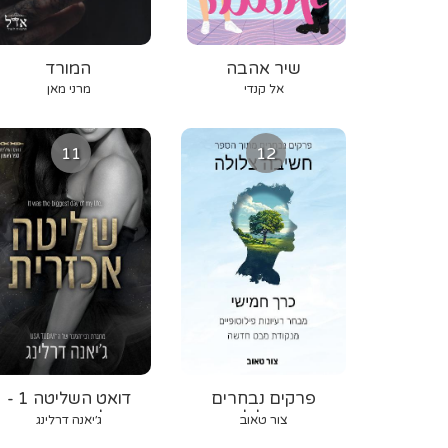
שיר אהבה
המורד
אל קנדי
מרני מאן
11
12
פרקים נבחרים
דואט השליטה 1 -
מחשיבה צלולה - כרך
שליטה אכזרית
צור טאוב
ג׳יאנה דרלינג
5: מבחר רעיונות