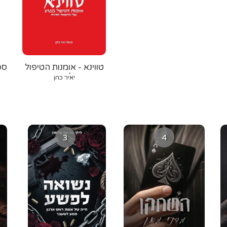
טווינא - אומנות הטיפול
ספ
במגע על פי הרפואה
יאיר כהן
הסינית
3
4