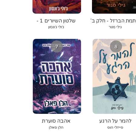
תמת הברזל - חלק ב'
שלטון השיורים 1 -
אורגת הרוח
גילי מנור
ג׳ולי ג׳ונסון
7
8
להמר על הרגע
אהבה סוערת
פייזלי הופ
הלן פאלן