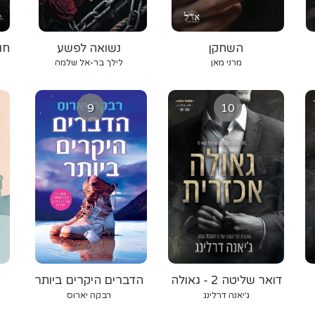
השחקן
נשואה לפשע
חו
מרני מאן
לילך בר-אל שלמה
9
10
דואר שליטה 2 - גאולה
הדברים היקרים ביותר
אכזרית
ג׳יאנה דרלינג
רבקה יארוס