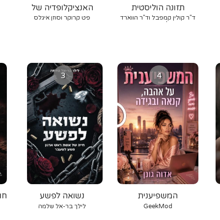
תזונה הוליסטית
האנציקלופדיה של
המיצים
ד"ר קולין קמפבל וד"ר הווארד
פט קרוקר וסוזן איגלס
ג'ייקובסון
3
4
המשפיענית
נשואה לפשע
חו
GeekMod
לילך בר-אל שלמה