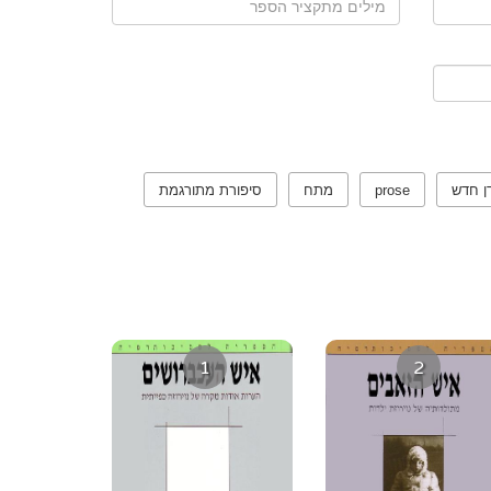
ן חדש
prose
מתח
סיפורת מתורגמת
1
2