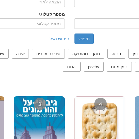
מספר קטלוגי
חיפוש רגיל
ומן
פרוזה
רומן רומנטיקה
סיפורת עברית
שירה
עיד
רומן מתח
poetry
יהדות
3
4