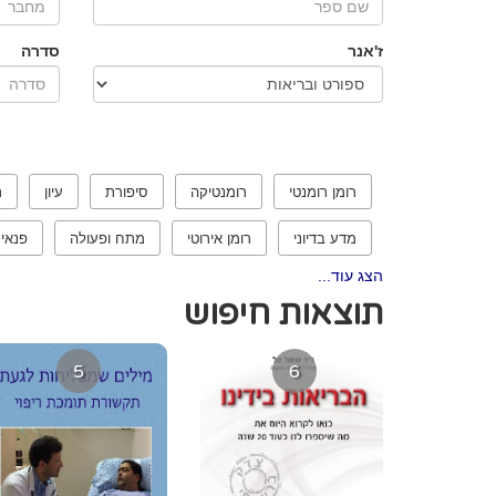
ז'אנר
סדרה
רומן רומנטי
רומנטיקה
סיפורת
עיון
ר
מדע בדיוני
רומן אירוטי
מתח ופעולה
פנאי
הצג עוד...
תוצאות חיפוש
5
6