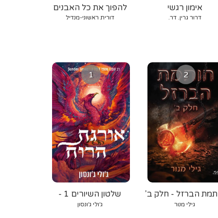
אימון רגשי
להפוך את כל האבנים
דרור גרין. דר.
דורית ראשוני‐מנדיל
1
2
תמת הברזל - חלק ב'
שלטון השיורים 1 -
אורגת הרוח
גילי מנור
ג׳ולי ג׳ונסון