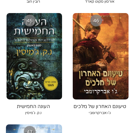
אורסון סקוט קארד
רובין הוב
45
46
טיעונם האחרון של מלכים
העונה החמישית
ג'ו אברקרומבי
נ.ק. ג'מיסין
47