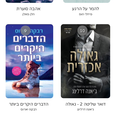
להמר על הרגע
אהבה סוערת
פייזלי הופ
הלן פאלן
9
10
דואר שליטה 2 - גאולה
הדברים היקרים ביותר
אכזרית
ג׳יאנה דרלינג
רבקה יארוס