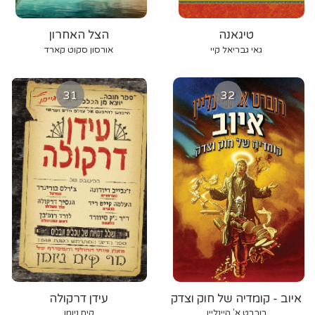
טיגאנה
הצל האחרון
גאי גבריאל קיי
אורסון סקוט קארד
31
32
איוב - קומדיה של חוק וצדק
עידן דרקולה
רוברט א' היינליין
קים ניומן