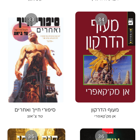
33
34
מעוף הדרקון
סיפורי חייך ואחרים
אן מק'קאפרי
טד צ'יאנג
35
36