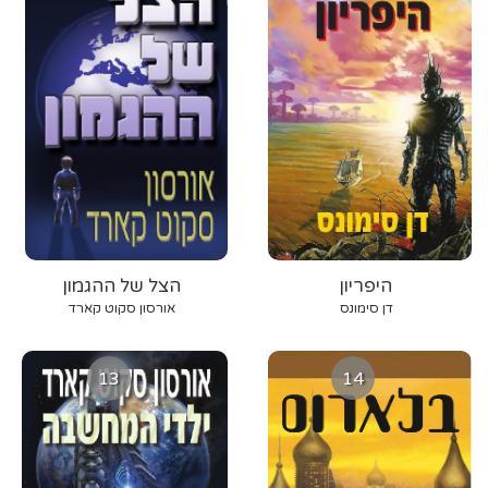
היפריון
הצל של ההגמון
דן סימונס
אורסון סקוט קארד
13
14