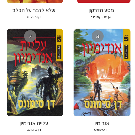
מסע הדרקון
שלא לדבר על הכלב
אן מק'קאפרי
‫קוני‬‫ ויליס‬
7
8
אנדימיון
עליית אנדימיון
דן סימונס
דן סימונס