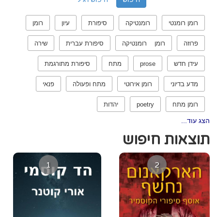
רומן רומנטי
רומנטיקה
סיפורת
עיון
רומן
פרוזה
רומן רומנטיקה
סיפורת עברית
שירה
עידן חדש
prose
מתח
סיפורת מתורגמת
מדע בדיוני
רומן אירוטי
מתח ופעולה
פנאי
רומן מתח
poetry
יהדות
הצג עוד...
תוצאות חיפוש
1
2