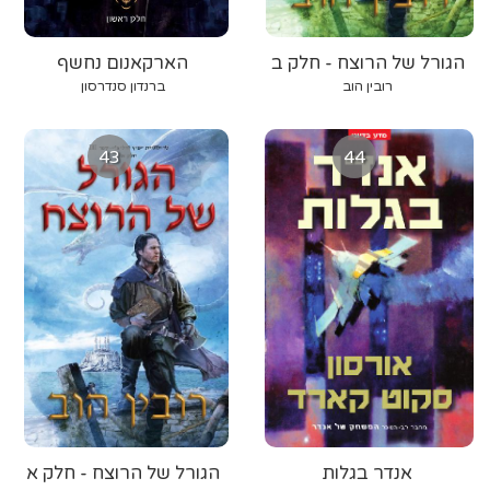
הגורל של הרוצח - חלק ב
‫הארקאנום‬ ‫נחשף‬
רובין הוב
‫ברנדון‬‫ סנדרסון‬
43
44
אנדר בגלות
הגורל של הרוצח - חלק א