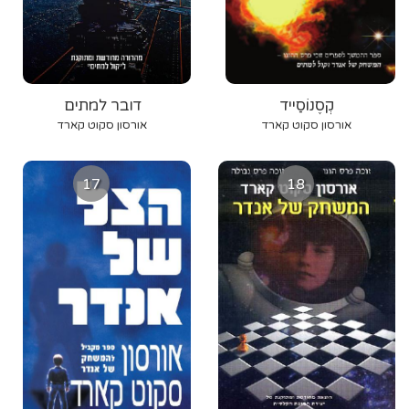
קְסֶנוֹסַייד
דובר למתים
אורסון סקוט קארד
אורסון סקוט קארד
17
18