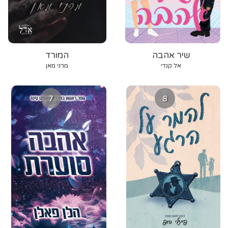
שיר אהבה
המורד
אל קנדי
מרני מאן
7
8