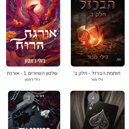
חותמת הברזל - חלק ב'
שלטון השיורים 1 - אורגת
הרוח
גילי מנור
ג׳ולי ג׳ונסון
3
4