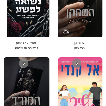
השחקן
נשואה לפשע
מרני מאן
לילך בר-אל שלמה
5
6