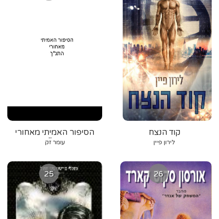
קוד הנצח
הסיפור האמיתי מאחורי
התנ"ך
לירון פיין
עומר זק
25
26