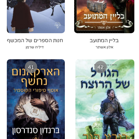
בליין המתועב
חנות הספרים של המכשף
הרשע
אלון אשתר
דיליה שרמן
41
42