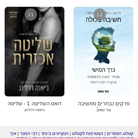
11
12
פרקים נבחרים מחשיבה
דואט השליטה 1 - שליטה
צלולה - כרך 5: מבחר
אכזרית
צור טאוב
ג׳יאנה דרלינג
רעיונות פילוסופיים מנקודת
מבט חדשה
קטלוג הספרים
|
הצטרפות לקטלוג
|
הנקראים ביותר
|
רבי המכר
|
איך