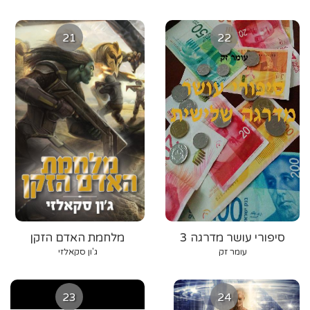
21
22
סיפורי עושר מדרגה 3
מלחמת האדם הזקן
עומר זק
ג'ון סקאלזי
23
24