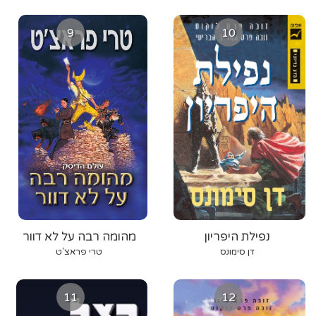
9
10
נפילת היפריון
מהומה רבה על לא דוור
דן סימונס
טרי פראצ'ט
11
12