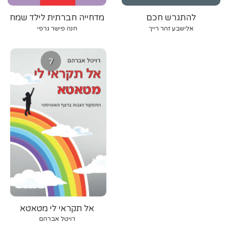
להתגרש חכם
מדחייה חברתית לילד שמח
בבית־הספר
אלישבע זהר רייך
חנה פישר גרפי
7
אל תקראי לי מטאטא
רויטל אברהם