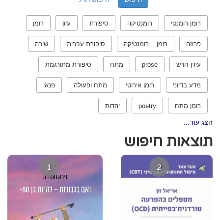
רומן רומנטי
רומנטיקה
סיפורת
עיון
רומן
פרוזה
רומן רומנטיקה
סיפורת עברית
שירה
עידן חדש
prose
מתח
סיפורת מתורגמת
מדע בדיוני
רומן אירוטי
מתח ופעולה
פנאי
רומן מתח
poetry
יהדות
הצג עוד...
תוצאות חיפוש
1
2