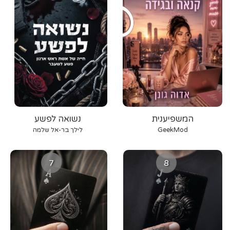
המשפיענית
נשואה לפשע
GeekMod
לילך בר-אל שלמה
7
8