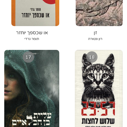
זן
או שכספך יוחזר
רון ונטורה
תומר גרדי
17
18