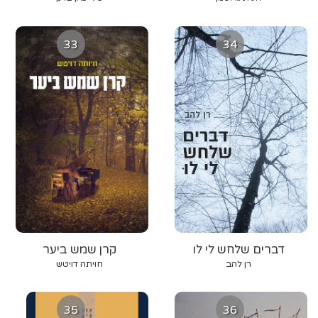
33
34
דברים שלחש לי לו
קרן שמש ביער
רן להב
חויתה דויטש
35
36