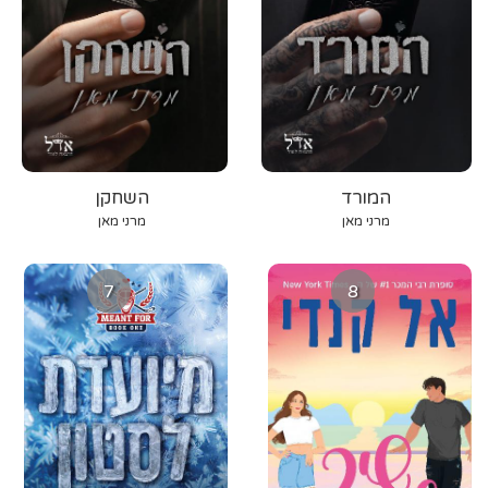
המורד
השחקן
מרני מאן
מרני מאן
7
8