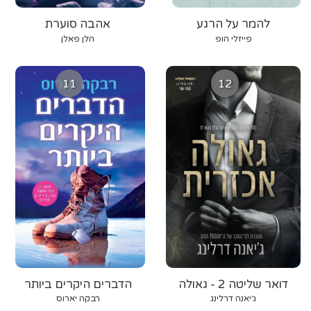
להמר על הרגע
אהבה סוערת
פייזלי הופ
הלן פאלן
11
12
דואר שליטה 2 - גאולה
הדברים היקרים ביותר
אכזרית
ג׳יאנה דרלינג
רבקה יארוס