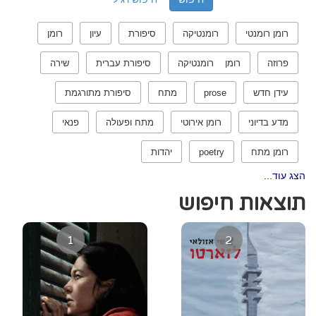
רומן רומנטי
רומנטיקה
סיפורת
עיון
רומן
פרוזה
רומן רומנטיקה
סיפורת עברית
שירה
עידן חדש
prose
מתח
סיפורת מתורגמת
מדע בדיוני
רומן אירוטי
מתח ופעולה
פנאי
רומן מתח
poetry
יהדות
הצג עוד...
תוצאות חיפוש
1
2