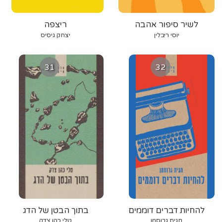
לשיר סיפור אהבה
ריצפה
יוסי ריבלין
יצחק גיסיס
31
32
להחיות דברים דוממים
בתוך הבטן של הדג
חגית גרוסמן
טלי כהן צדק