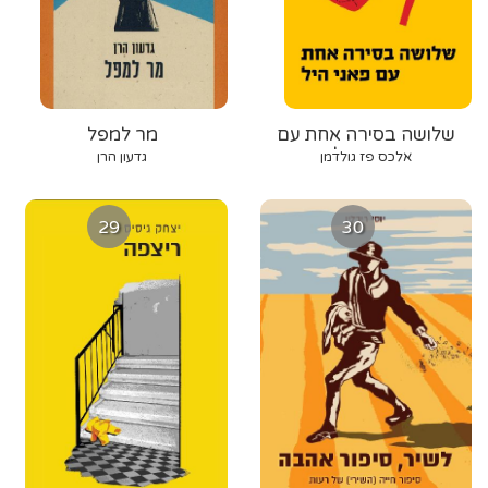
שלושה בסירה אחת עם
מר למפל
פאני היל
אלכס פז גולדמן
גדעון הרן
29
30