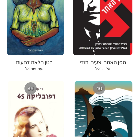
הפן האחר: צעיר יהודי
בטן מלאה דמעות
ששימש כסוכן בשירות הביון
אלדד איל
נעמי שמואל
הנאצי בתקופת המלחמה
39
40