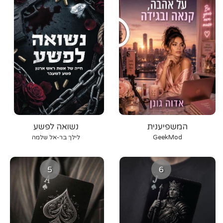
המשפיענית
נשואה לפשע
GeekMod
לילך בר-אל שלמה
5
6