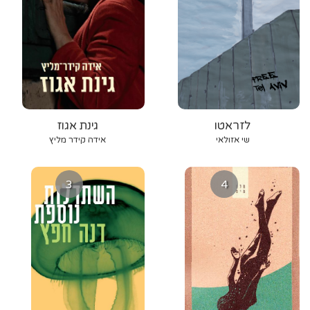
לזראטו
גינת אגוז
שי אזולאי
אידה קידר מליץ
3
4