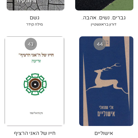
גברים. נשים. אהבה.
גשם
דורון בראונשטיין
מילה קידר
43
44
אישוליים
חייו של האני הרציף