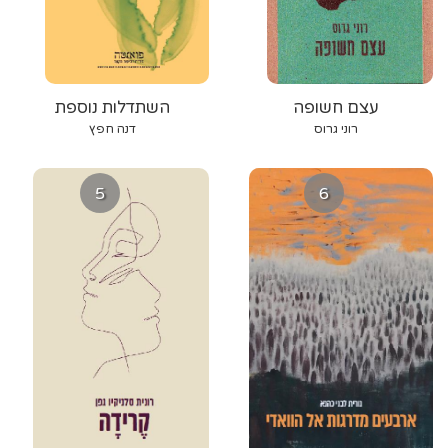
עצם חשופה
השתדלות נוספת
רוני גרוס
דנה חפץ
5
6