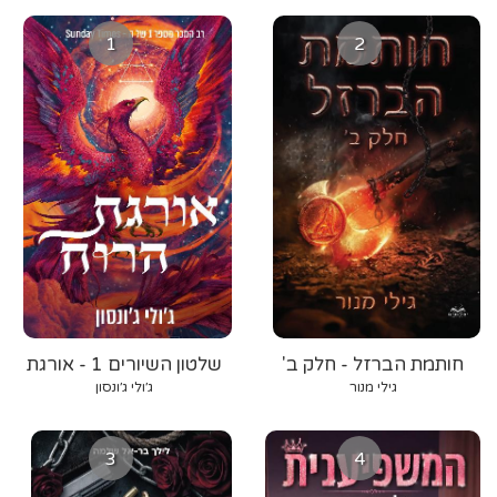
1
2
חותמת הברזל - חלק ב'
שלטון השיורים 1 - אורגת
הרוח
גילי מנור
ג׳ולי ג׳ונסון
3
4