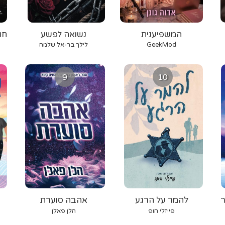
המשפיענית
נשואה לפשע
חו
GeekMod
לילך בר-אל שלמה
9
10
ר
להמר על הרגע
אהבה סוערת
פייזלי הופ
הלן פאלן