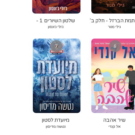
תמת הברזל - חלק ב'
שלטון השיורים 1 -
אורגת הרוח
גילי מנור
ג׳ולי ג׳ונסון
7
8
שיר אהבה
מיועדת לסטון
אל קנדי
נטשה מדיסון