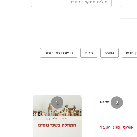
ן חדש
prose
מתח
סיפורת מתורגמת
1
2