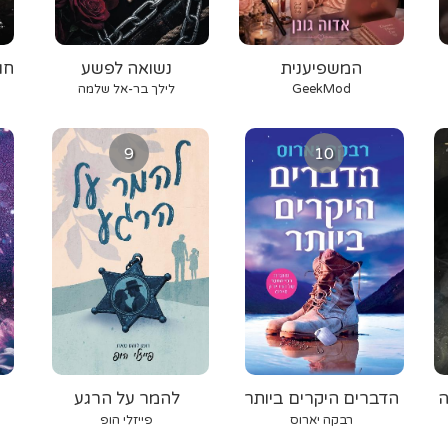
המשפיענית
נשואה לפשע
חו
GeekMod
לילך בר-אל שלמה
9
10
ולה
הדברים היקרים ביותר
להמר על הרגע
רבקה יארוס
פייזלי הופ