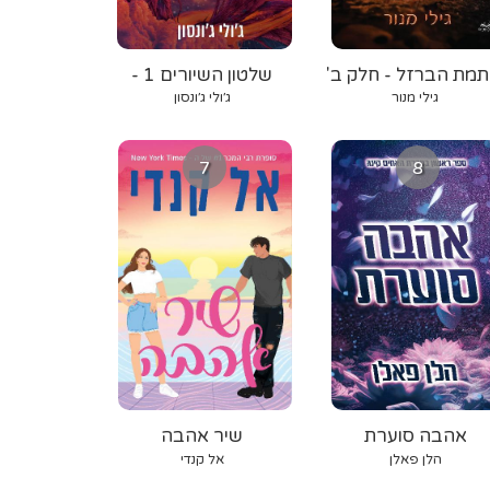
תמת הברזל - חלק ב'
שלטון השיורים 1 -
אורגת הרוח
גילי מנור
ג׳ולי ג׳ונסון
7
8
אהבה סוערת
שיר אהבה
הלן פאלן
אל קנדי