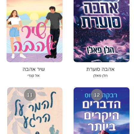
אהבה סוערת
שיר אהבה
הלן פאלן
אל קנדי
11
12