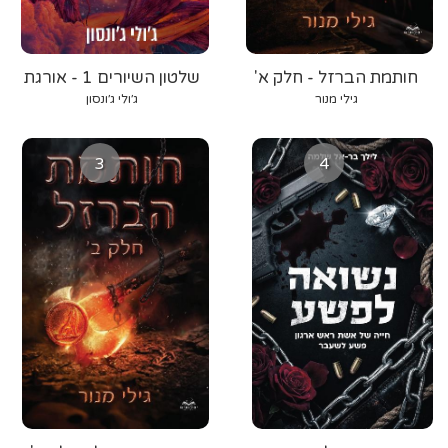
חותמת הברזל - חלק א'
שלטון השיורים 1 - אורגת
הרוח
גילי מנור
ג׳ולי ג׳ונסון
3
4