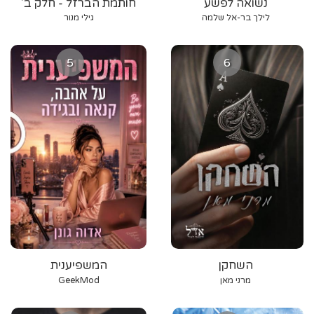
נשואה לפשע
חותמת הברזל - חלק ב'
לילך בר-אל שלמה
גילי מנור
5
6
השחקן
המשפיענית
מרני מאן
GeekMod