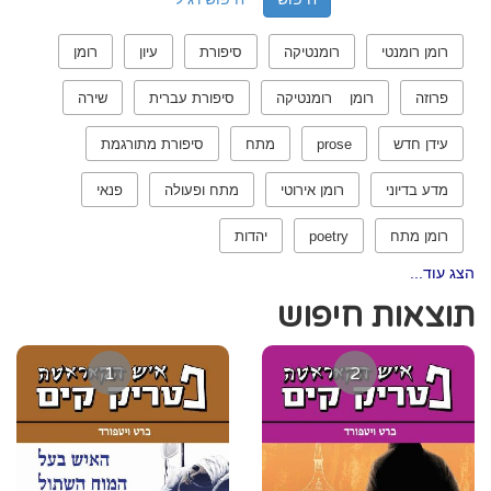
רומן רומנטי
רומנטיקה
סיפורת
עיון
רומן
פרוזה
רומן רומנטיקה
סיפורת עברית
שירה
עידן חדש
prose
מתח
סיפורת מתורגמת
מדע בדיוני
רומן אירוטי
מתח ופעולה
פנאי
רומן מתח
poetry
יהדות
הצג עוד...
תוצאות חיפוש
1
2