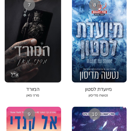
7
8
מיועדת לסטון
המורד
נטשה מדיסון
מרני מאן
9
10