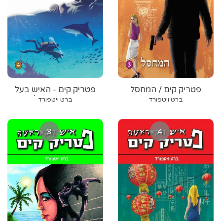
פטריק קים / המחסל
פטריק קים - האיש בעל
המוח השתול
ברט ויטפורד
ברט ויטפורד
3
4