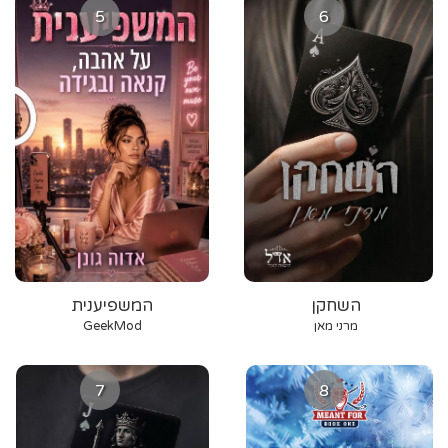
5
6
השחקן
המשפיענית
מרני מאן
GeekMod
7
8