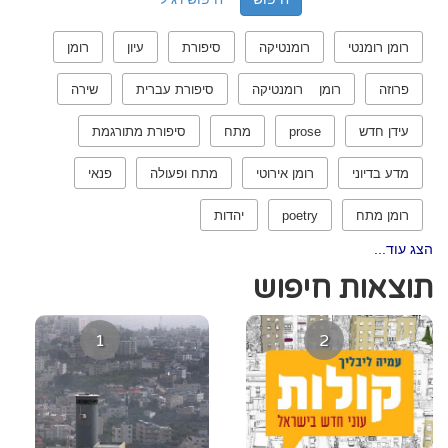
רומן רומנטי
רומנטיקה
סיפורת
עיון
רומן
פרוזה
רומן רומנטיקה
סיפורת עברית
שירה
עידן חדש
prose
מתח
סיפורת מתורגמת
מדע בדיוני
רומן אירוטי
מתח ופעולה
פנאי
רומן מתח
poetry
יהדות
הצג עוד...
תוצאות חיפוש
1
2