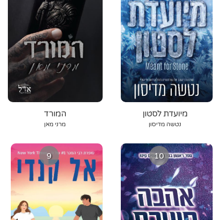
מיועדת לסטון
המורד
נטשה מדיסון
מרני מאן
9
10