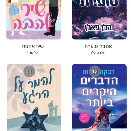
אהבה סוערת
שיר אהבה
הלן פאלן
אל קנדי
11
12