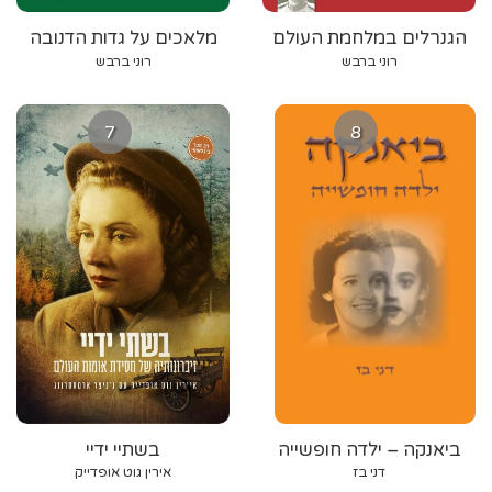
הגנרלים במלחמת העולם
מלאכים על גדות הדנובה
השנייה
רוני ברבש
רוני ברבש
7
8
ביאנקה – ילדה חופשייה
בשתיי ידיי
דני בז
אירין גוט אופדייק