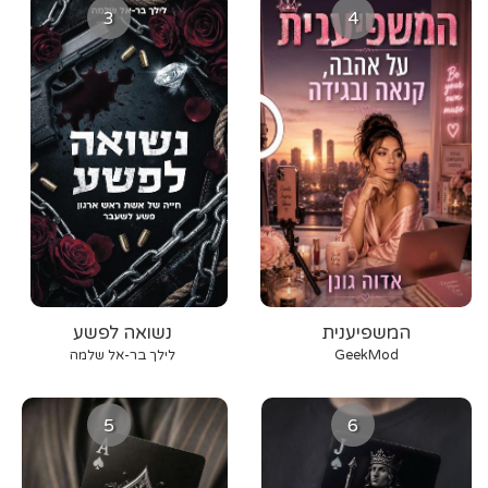
3
4
המשפיענית
נשואה לפשע
GeekMod
לילך בר-אל שלמה
5
6