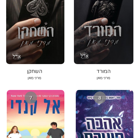
המורד
השחקן
מרני מאן
מרני מאן
7
8