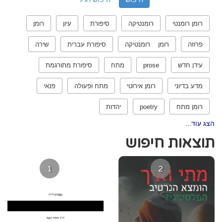
רומן רומנטי
רומנטיקה
סיפורת
עיון
רומן
פרוזה
רומן רומנטיקה
סיפורת עברית
שירה
עידן חדש
prose
מתח
סיפורת מתורגמת
מדע בדיוני
רומן אירוטי
מתח ופעולה
פנאי
רומן מתח
poetry
יהדות
הצג עוד...
תוצאות חיפוש
1
2