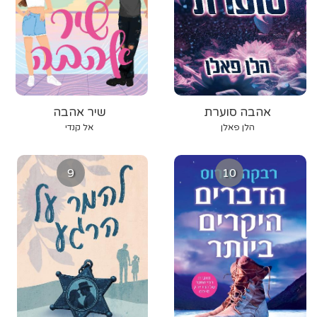
אהבה סוערת
שיר אהבה
הלן פאלן
אל קנדי
9
10