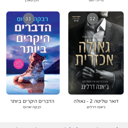
פייזלי הופ
הלן פאלן
11
12
דואר שליטה 2 - גאולה
הדברים היקרים ביותר
אכזרית
ג׳יאנה דרלינג
רבקה יארוס