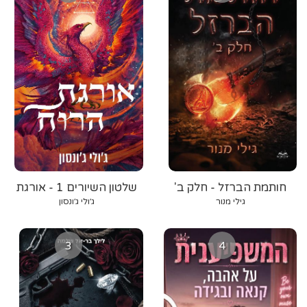
חותמת הברזל - חלק ב'
שלטון השיורים 1 - אורגת
הרוח
גילי מנור
ג׳ולי ג׳ונסון
3
4