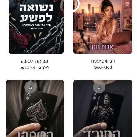
המשפיענית
נשואה לפשע
GeekMod
לילך בר-אל שלמה
5
6