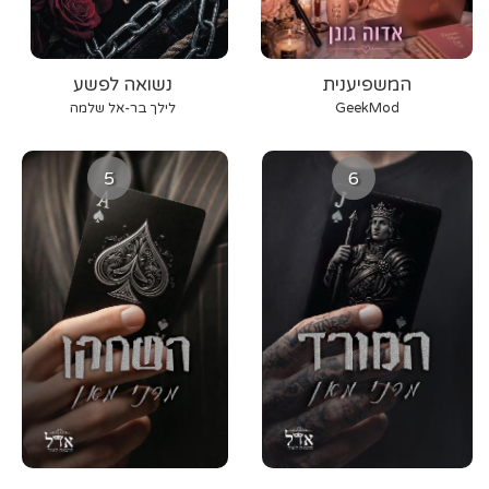
המשפיענית
נשואה לפשע
GeekMod
לילך בר-אל שלמה
5
6