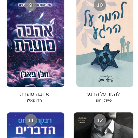
9
10
להמר על הרגע
אהבה סוערת
פייזלי הופ
הלן פאלן
11
12