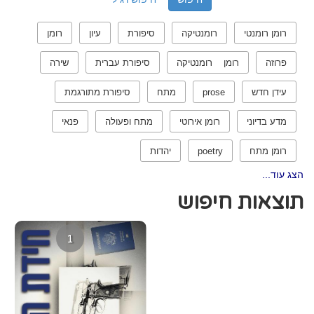
רומן רומנטי
רומנטיקה
סיפורת
עיון
רומן
פרוזה
רומן רומנטיקה
סיפורת עברית
שירה
עידן חדש
prose
מתח
סיפורת מתורגמת
מדע בדיוני
רומן אירוטי
מתח ופעולה
פנאי
רומן מתח
poetry
יהדות
הצג עוד...
תוצאות חיפוש
1