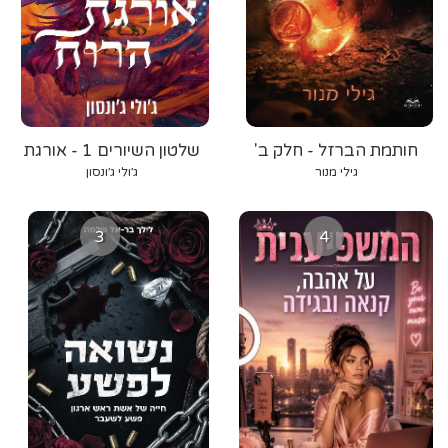
חותמת הברזל - חלק ב'
שלטון השיורים 1 - אורגת
הרוח
גילי מנור
ג׳ולי ג׳ונסון
3
4