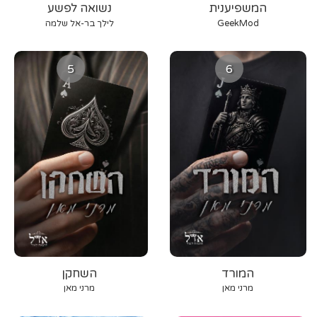
המשפיענית
נשואה לפשע
GeekMod
לילך בר-אל שלמה
5
6
המורד
השחקן
מרני מאן
מרני מאן