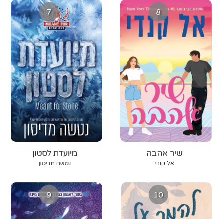
7
8
שיר אהבה
מיועדת לסטון
אל קנדי
נטשה מדיסון
9
10