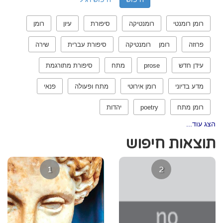
רומן רומנטי
רומנטיקה
סיפורת
עיון
רומן
פרוזה
רומן רומנטיקה
סיפורת עברית
שירה
עידן חדש
prose
מתח
סיפורת מתורגמת
מדע בדיוני
רומן אירוטי
מתח ופעולה
פנאי
רומן מתח
poetry
יהדות
הצג עוד...
תוצאות חיפוש
1
2