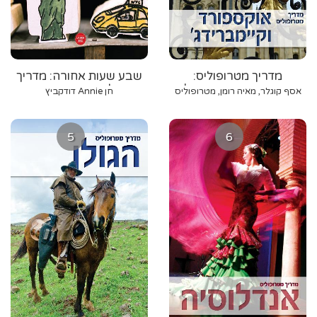
מדריך מטרופוליס:
שבע שעות אחורה: מדריך
אוקספורד וקיימברידג'
לאוהבי ניו יורק
אסף קוגלר, מאיה רומן, מטרופוליס
חן Annie דודקביץ
5
6