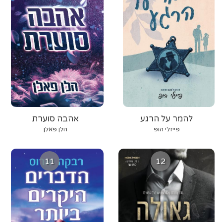
להמר על הרגע
אהבה סוערת
פייזלי הופ
הלן פאלן
11
12