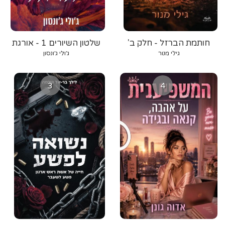
חותמת הברזל - חלק ב'
שלטון השיורים 1 - אורגת
הרוח
גילי מנור
ג׳ולי ג׳ונסון
3
4