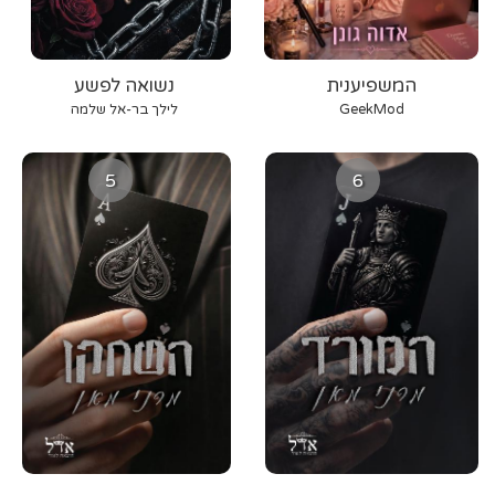
המשפיענית
נשואה לפשע
GeekMod
לילך בר-אל שלמה
5
6