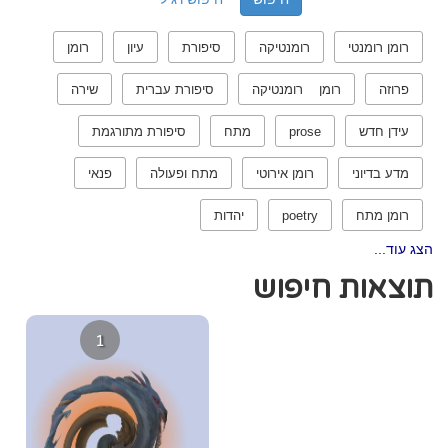
רומן רומנטי
רומנטיקה
סיפורת
עיון
רומן
פרוזה
רומן רומנטיקה
סיפורת עברית
שירה
עידן חדש
prose
מתח
סיפורת מתורגמת
מדע בדיוני
רומן אירוטי
מתח ופעולה
פנאי
רומן מתח
poetry
יהדות
הצג עוד...
תוצאות חיפוש
1