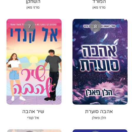
המורד
השחקן
מרני מאן
מרני מאן
7
8
אהבה סוערת
שיר אהבה
הלן פאלן
אל קנדי