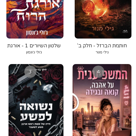
חותמת הברזל - חלק ב'
שלטון השיורים 1 - אורגת
הרוח
גילי מנור
ג׳ולי ג׳ונסון
3
4