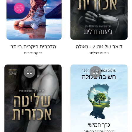
דואר שליטה 2 - גאולה
הדברים היקרים ביותר
אכזרית
ג׳יאנה דרלינג
רבקה יארוס
11
12