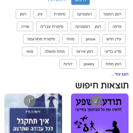
רומן רומנטי
רומנטיקה
סיפורת
עיון
רומן
פרוזה
רומן רומנטיקה
סיפורת עברית
שירה
עידן חדש
prose
מתח
סיפורת מתורגמת
מדע בדיוני
רומן אירוטי
מתח ופעולה
פנאי
רומן מתח
poetry
יהדות
הצג עוד...
תוצאות חיפוש
1
2