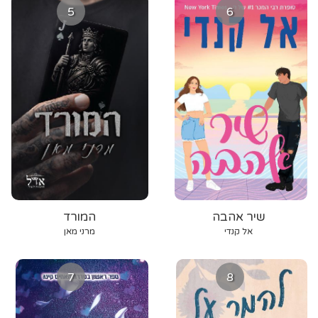
5
6
שיר אהבה
המורד
אל קנדי
מרני מאן
7
8