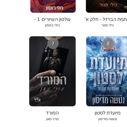
תמת הברזל - חלק א'
שלטון השיורים 1 -
אורגת הרוח
גילי מנור
ג׳ולי ג׳ונסון
7
8
מיועדת לסטון
המורד
נטשה מדיסון
מרני מאן