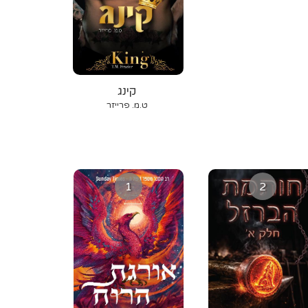
קינג
ט.מ. פרייזר
1
2