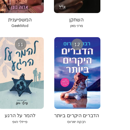
השחקן
המשפיענית
מרני מאן
GeekMod
11
12
הדברים היקרים ביותר
להמר על הרגע
רבקה יארוס
פייזלי הופ