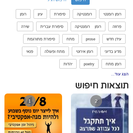
רומן רומנטי
רומנטיקה
סיפורת
עיון
רומן
פרוזה
רומן רומנטיקה
סיפורת עברית
שירה
עידן חדש
prose
מתח
סיפורת מתורגמת
מדע בדיוני
רומן אירוטי
מתח ופעולה
פנאי
רומן מתח
poetry
יהדות
הצג עוד...
תוצאות חיפוש
1
2