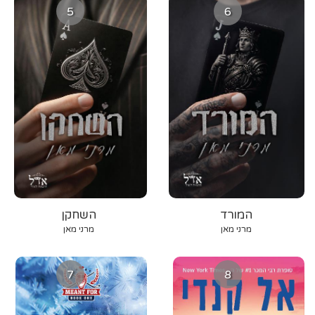
5
6
המורד
השחקן
מרני מאן
מרני מאן
7
8