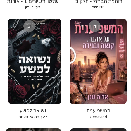
חותמת הברזל - חלק ב'
שלטון השיורים 1 - אורגת
הרוח
גילי מנור
ג׳ולי ג׳ונסון
3
4
המשפיענית
נשואה לפשע
GeekMod
לילך בר-אל שלמה