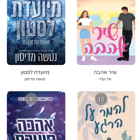
שיר אהבה
מיועדת לסטון
אל קנדי
נטשה מדיסון
9
10