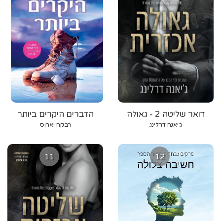
דואר שליטה 2 - גאולה
הדברים היקרים ביותר
אכזרית
ג׳יאנה דרלינג
רבקה יארוס
11
12