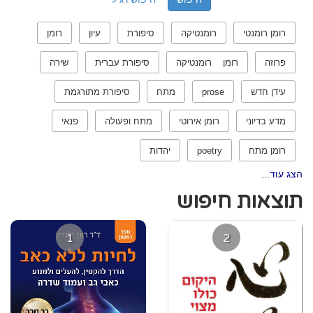
רומן רומנטי
רומנטיקה
סיפורת
עיון
רומן
פרוזה
רומן רומנטיקה
סיפורת עברית
שירה
עידן חדש
prose
מתח
סיפורת מתורגמת
מדע בדיוני
רומן אירוטי
מתח ופעולה
פנאי
רומן מתח
poetry
יהדות
הצג עוד...
תוצאות חיפוש
1
2