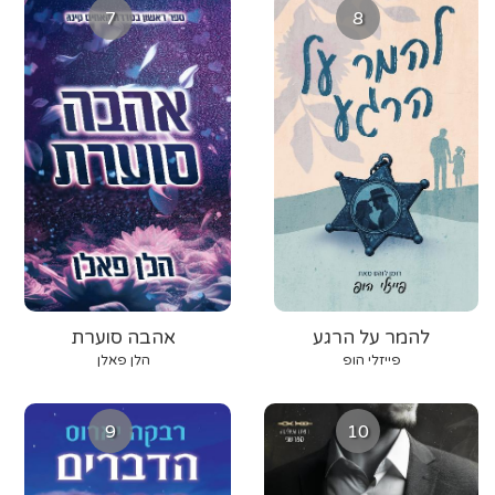
7
8
להמר על הרגע
אהבה סוערת
פייזלי הופ
הלן פאלן
9
10