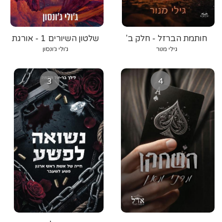
חותמת הברזל - חלק ב'
שלטון השיורים 1 - אורגת
הרוח
גילי מנור
ג׳ולי ג׳ונסון
3
4