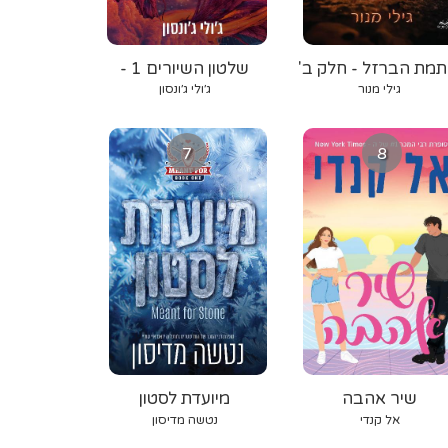
תמת הברזל - חלק ב'
שלטון השיורים 1 -
אורגת הרוח
גילי מנור
ג׳ולי ג׳ונסון
7
8
שיר אהבה
מיועדת לסטון
אל קנדי
נטשה מדיסון