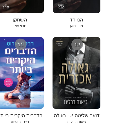
המורד
השחקן
מרני מאן
מרני מאן
11
12
דואר שליטה 2 - גאולה
הדברים היקרים ביות
אכזרית
ג׳יאנה דרלינג
רבקה יארוס