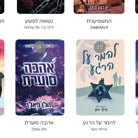
המשפיענית
נשואה לפשע
חו
GeekMod
לילך בר-אל שלמה
9
10
ר
להמר על הרגע
אהבה סוערת
פייזלי הופ
הלן פאלן