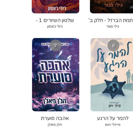
תמת הברזל - חלק ב'
שלטון השיורים 1 -
אורגת הרוח
גילי מנור
ג׳ולי ג׳ונסון
7
8
להמר על הרגע
אהבה סוערת
פייזלי הופ
הלן פאלן