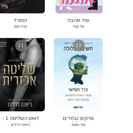
שיר אהבה
המורד
אל קנדי
מרני מאן
11
12
פרקים נבחרים
דואט השליטה 1 -
מחשיבה צלולה - כרך
שליטה אכזרית
צור טאוב
ג׳יאנה דרלינג
5: מבחר רעיונות