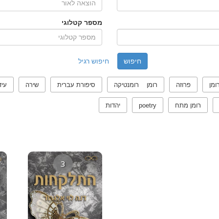
מספר קטלוגי
חיפוש רגיל
ומן
פרוזה
רומן רומנטיקה
סיפורת עברית
שירה
עיד
רומן מתח
poetry
יהדות
3