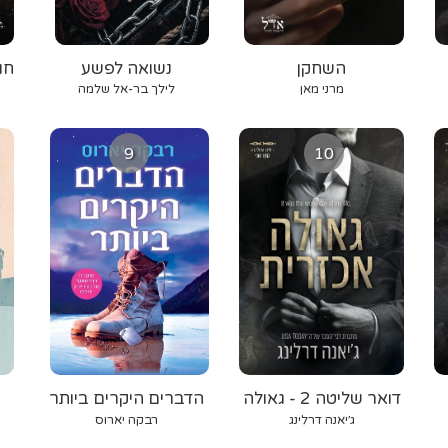
השחקן
נשואה לפשע
חו
מרני מאן
לילך בר-אל שלמה
9
10
דואר שליטה 2 - גאולה
הדברים היקרים ביותר
אכזרית
ג׳יאנה דרלינג
רבקה יארוס