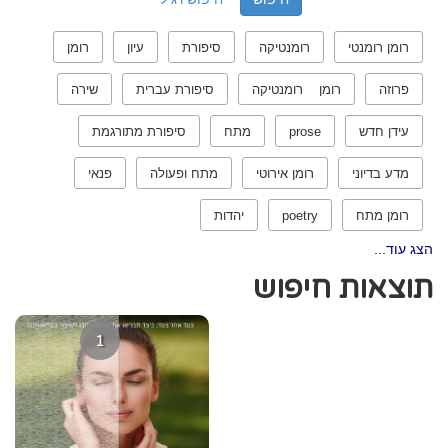
רומן רומנטי
רומנטיקה
סיפורת
עיון
רומן
פרוזה
רומן רומנטיקה
סיפורת עברית
שירה
עידן חדש
prose
מתח
סיפורת מתורגמת
מדע בדיוני
רומן אירוטי
מתח ופעולה
פנאי
רומן מתח
poetry
יהדות
הצג עוד...
תוצאות חיפוש
1