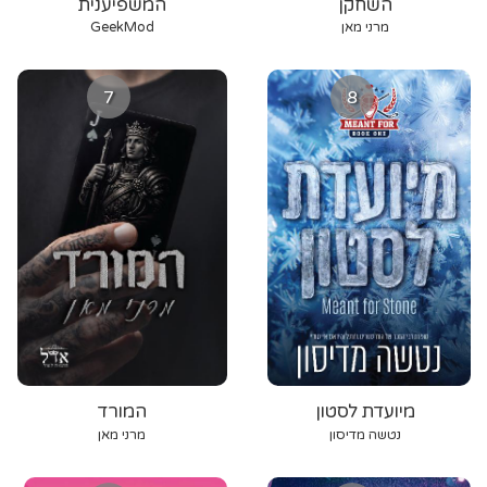
השחקן
המשפיענית
מרני מאן
GeekMod
7
8
מיועדת לסטון
המורד
נטשה מדיסון
מרני מאן