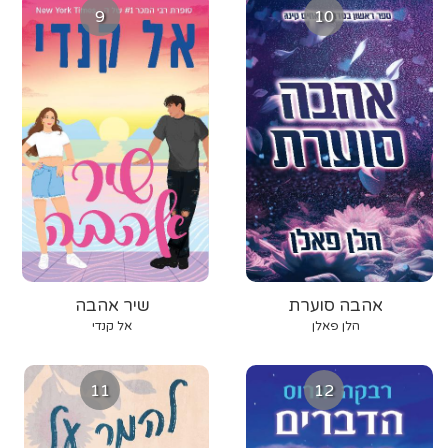
9
10
אהבה סוערת
שיר אהבה
הלן פאלן
אל קנדי
11
12