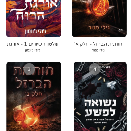
חותמת הברזל - חלק א'
שלטון השיורים 1 - אורגת
הרוח
גילי מנור
ג׳ולי ג׳ונסון
3
4