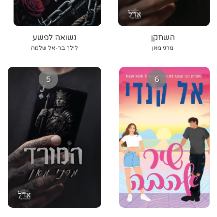
השחקן
נשואה לפשע
מרני מאן
לילך בר-אל שלמה
5
6