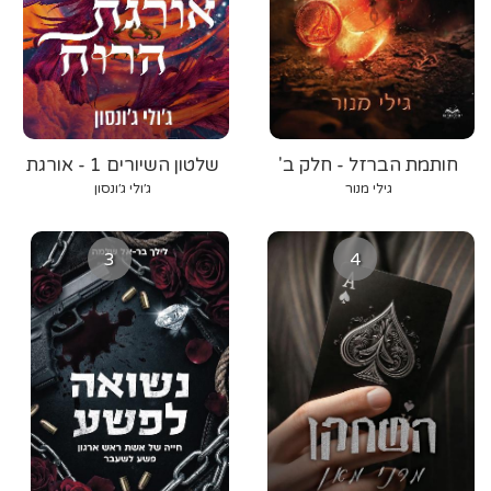
חותמת הברזל - חלק ב'
שלטון השיורים 1 - אורגת
הרוח
גילי מנור
ג׳ולי ג׳ונסון
3
4