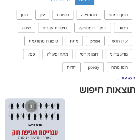
רומן רומנטי
רומנטיקה
סיפורת
עיון
רומן
פרוזה
רומן רומנטיקה
סיפורת עברית
שירה
עידן חדש
prose
מתח
סיפורת מתורגמת
מדע בדיוני
רומן אירוטי
מתח ופעולה
פנאי
רומן מתח
poetry
יהדות
הצג עוד...
תוצאות חיפוש
1