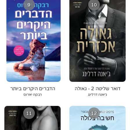
9
10
דואר שליטה 2 - גאולה
הדברים היקרים ביותר
אכזרית
ג׳יאנה דרלינג
רבקה יארוס
11
12