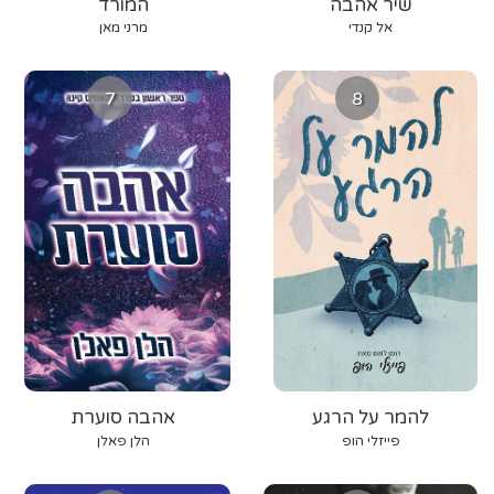
שיר אהבה
המורד
אל קנדי
מרני מאן
7
8
להמר על הרגע
אהבה סוערת
פייזלי הופ
הלן פאלן