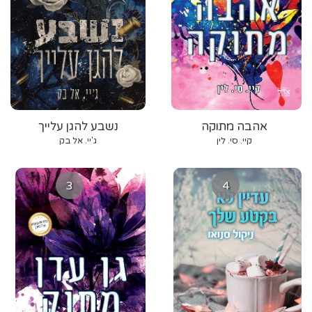
אהבה מתוקה
נשבע להגן עלייך
קיי. סי. לין
ג'יי. אל בק
3
4