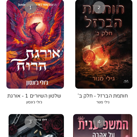
1
2
חותמת הברזל - חלק ב'
שלטון השיורים 1 - אורגת
הרוח
גילי מנור
ג׳ולי ג׳ונסון
3
4