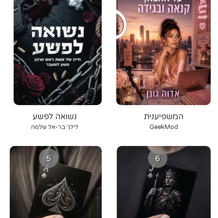
המשפיענית
נשואה לפשע
GeekMod
לילך בר-אל שלמה
5
6