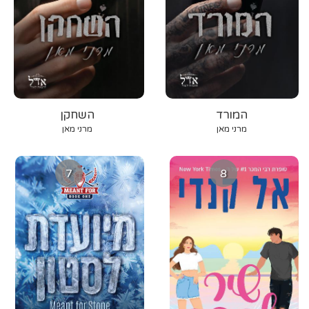
המורד
השחקן
מרני מאן
מרני מאן
7
8