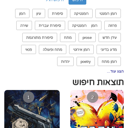
רומן רומנטי
רומנטיקה
סיפורת
עיון
רומן
פרוזה
רומן רומנטיקה
סיפורת עברית
שירה
עידן חדש
prose
מתח
סיפורת מתורגמת
מדע בדיוני
רומן אירוטי
מתח ופעולה
פנאי
רומן מתח
poetry
יהדות
הצג עוד...
תוצאות חיפוש
1
2