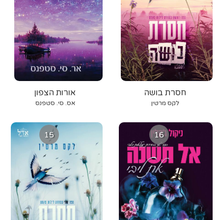
חסרת בושה
אורות הצפון
לקס מרטין
אס. סי. סטפנס
15
16