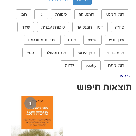
רומן רומנטי
רומנטיקה
סיפורת
עיון
רומן
פרוזה
רומן רומנטיקה
סיפורת עברית
שירה
עידן חדש
prose
מתח
סיפורת מתורגמת
מדע בדיוני
רומן אירוטי
מתח ופעולה
פנאי
רומן מתח
poetry
יהדות
הצג עוד...
תוצאות חיפוש
1