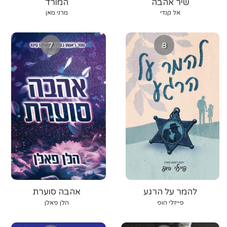
שיר אהבה
המורד
אל קנדי
מרני מאן
7
8
להמר על הרגע
אהבה סוערת
פייזלי הופ
הלן פאלן