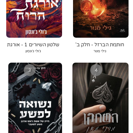
חותמת הברזל - חלק ב'
שלטון השיורים 1 - אורגת
הרוח
גילי מנור
ג׳ולי ג׳ונסון
3
4