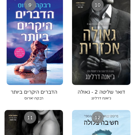
9
10
דואר שליטה 2 - גאולה
הדברים היקרים ביותר
אכזרית
ג׳יאנה דרלינג
רבקה יארוס
11
12