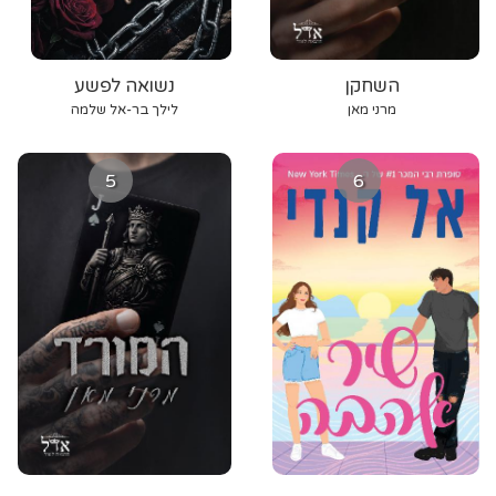
השחקן
נשואה לפשע
מרני מאן
לילך בר-אל שלמה
5
6