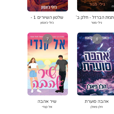
תמת הברזל - חלק ב'
שלטון השיורים 1 -
אורגת הרוח
גילי מנור
ג׳ולי ג׳ונסון
7
8
אהבה סוערת
שיר אהבה
הלן פאלן
אל קנדי