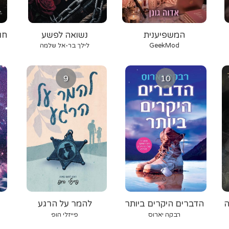
המשפיענית
נשואה לפשע
חו
GeekMod
לילך בר-אל שלמה
9
10
ולה
הדברים היקרים ביותר
להמר על הרגע
רבקה יארוס
פייזלי הופ