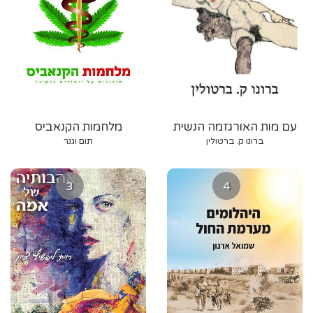
עם מות האורגזמה הנשית
מלחמות הקנאביס
ברונו ק. ברטולין
תום וגנר
3
4