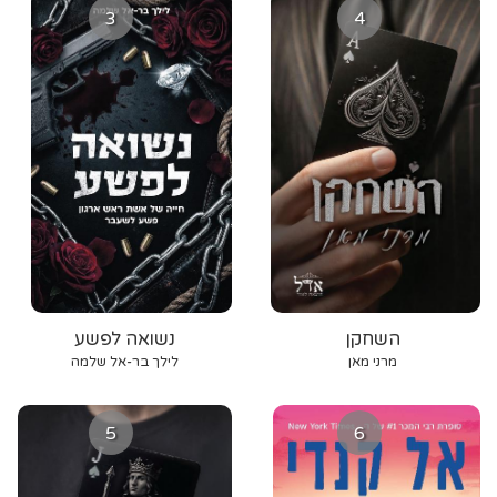
3
4
השחקן
נשואה לפשע
מרני מאן
לילך בר-אל שלמה
5
6