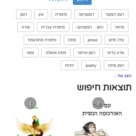
רומן רומנטי
רומנטיקה
סיפורת
עיון
רומן
פרוזה
רומן רומנטיקה
סיפורת עברית
שירה
עידן חדש
prose
מתח
סיפורת מתורגמת
מדע בדיוני
רומן אירוטי
מתח ופעולה
פנאי
רומן מתח
poetry
יהדות
הצג עוד...
תוצאות חיפוש
1
2