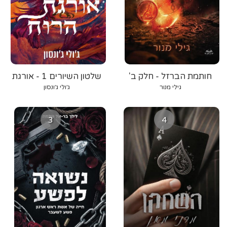
חותמת הברזל - חלק ב'
שלטון השיורים 1 - אורגת
הרוח
גילי מנור
ג׳ולי ג׳ונסון
3
4