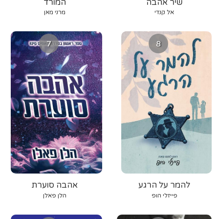
שיר אהבה
המורד
אל קנדי
מרני מאן
7
8
להמר על הרגע
אהבה סוערת
פייזלי הופ
הלן פאלן