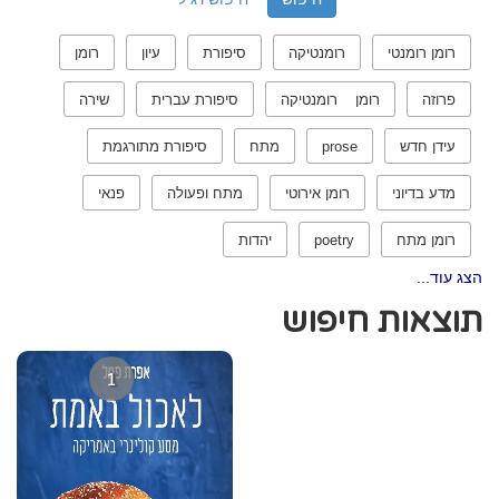
רומן רומנטי
רומנטיקה
סיפורת
עיון
רומן
פרוזה
רומן רומנטיקה
סיפורת עברית
שירה
עידן חדש
prose
מתח
סיפורת מתורגמת
מדע בדיוני
רומן אירוטי
מתח ופעולה
פנאי
רומן מתח
poetry
יהדות
הצג עוד...
תוצאות חיפוש
1