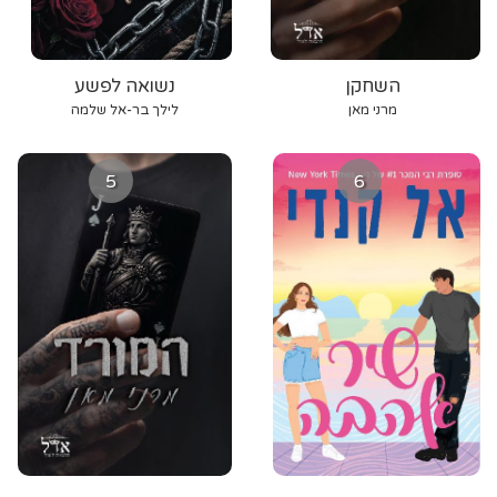
השחקן
נשואה לפשע
מרני מאן
לילך בר-אל שלמה
5
6