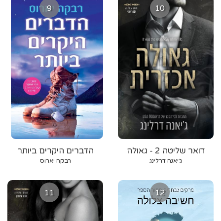
9
10
דואר שליטה 2 - גאולה
הדברים היקרים ביותר
אכזרית
ג׳יאנה דרלינג
רבקה יארוס
11
12