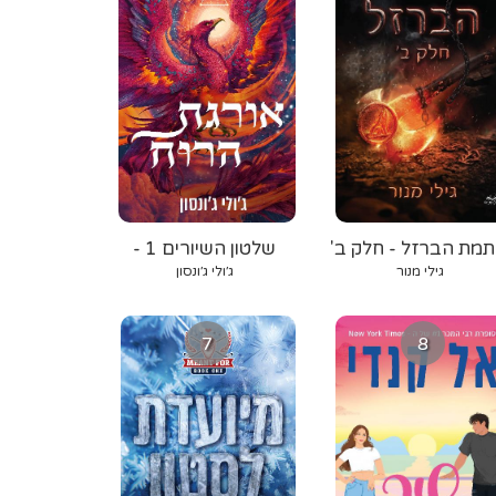
תמת הברזל - חלק ב'
שלטון השיורים 1 -
אורגת הרוח
גילי מנור
ג׳ולי ג׳ונסון
7
8