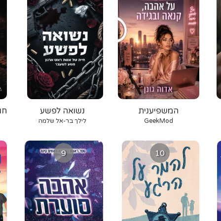
המשפיענית
נשואה לפשע
חו
GeekMod
לילך בר-אל שלמה
9
10