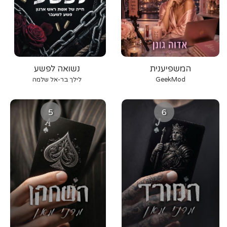
המשפיענית
נשואה לפשע
GeekMod
לילך בר-אל שלמה
5
6