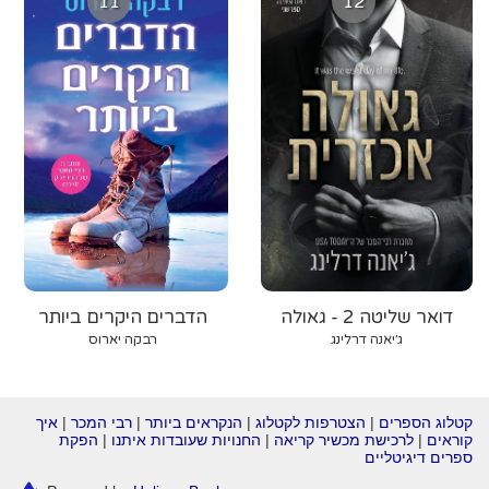
11
12
דואר שליטה 2 - גאולה
הדברים היקרים ביותר
אכזרית
ג׳יאנה דרלינג
רבקה יארוס
קטלוג הספרים
|
הצטרפות לקטלוג
|
הנקראים ביותר
|
רבי המכר
|
איך
קוראים
|
לרכישת מכשיר קריאה
|
החנויות שעובדות איתנו
|
הפקת
ספרים דיגיטליים