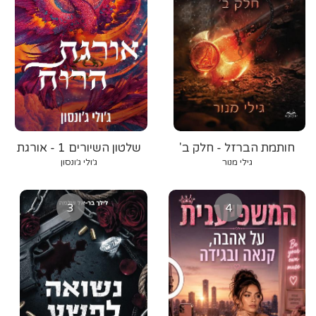
חותמת הברזל - חלק ב'
שלטון השיורים 1 - אורגת
הרוח
גילי מנור
ג׳ולי ג׳ונסון
3
4